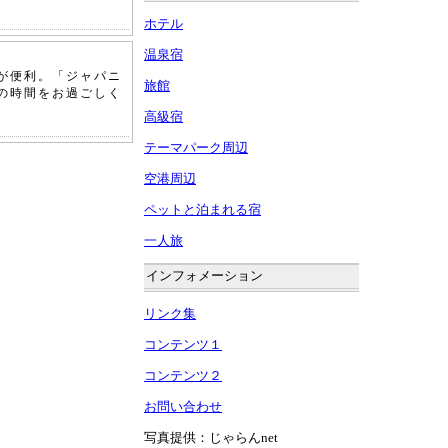
。
ホテル
温泉宿
が便利。「ジャパニ
旅館
の時間をお過ごしく
高級宿
テーマパーク周辺
空港周辺
ペットと泊まれる宿
一人旅
インフォメーション
リンク集
コンテンツ１
コンテンツ２
お問い合わせ
写真提供：じゃらんnet