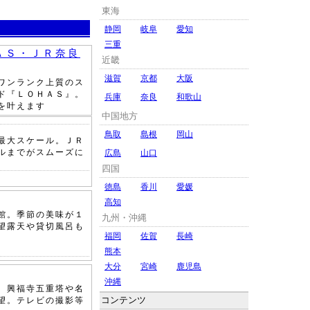
東海
静岡
岐阜
愛知
三重
ＡＳ・ＪＲ奈良
近畿
滋賀
京都
大阪
ワンランク上質のス
ド『ＬＯＨＡＳ』。
兵庫
奈良
和歌山
を叶えます
中国地方
鳥取
島根
岡山
最大スケール。ＪＲ
ルまでがスムーズに
広島
山口
四国
徳島
香川
愛媛
高知
館。季節の美味が１
九州・沖縄
望露天や貸切風呂も
福岡
佐賀
長崎
熊本
大分
宮崎
鹿児島
沖縄
、興福寺五重塔や名
コンテンツ
望。テレビの撮影等