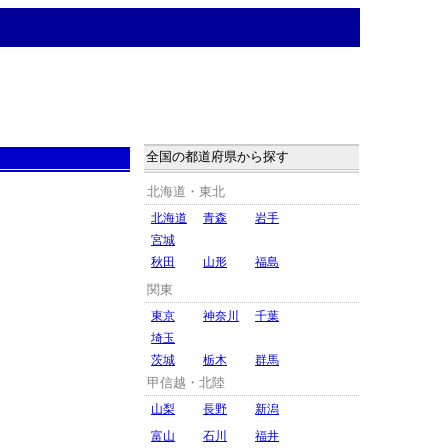
全国の都道府県から探す
北海道・東北
北海道
青森
岩手
宮城
秋田
山形
福島
関東
東京
神奈川
千葉
埼玉
茨城
栃木
群馬
甲信越・北陸
山梨
長野
新潟
富山
石川
福井