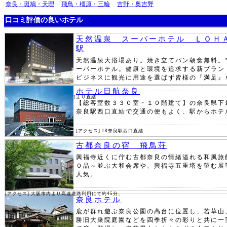
奈良・斑鳩・天理
飛鳥・橿原・三輪
吉野・奥吉野
口コミ評価の良いホテル
天然温泉 スーパーホテル ＬＯＨ
駅
天然温泉大浴場あり。焼き立てパン朝食無料。
ーパーホテル。健康と環境を追求する新ブラン
ビジネスに観光に用途を選ばず皆様の『満足』
ホテル日航奈良
[アクセス]JR奈良駅下車、東口より直結
【総客室数３３０室・１０階建て】の奈良県下
奈良駅西口直結で交通の便もよく、駅からホテ
[アクセス] JR奈良駅西口直結
古都奈良の宿 飛鳥荘
興福寺近くに佇む古都奈良の情緒溢れる和風旅
０品～並ぶ大和会席や、興福寺五重塔を望む展
人気。
[アクセス] 大阪市内より高速道路利用にて約45分。
奈良ホテル
鹿が群れ遊ぶ奈良公園の高台に位置し、若草山
勝旧大乗院庭園などを四季折々の彩りと共に一