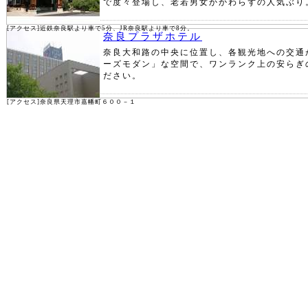
で度々登場し、老若男女かかわらずの人気ぶり
[アクセス]近鉄奈良駅より車で5分、JR奈良駅より車で8分。
奈良プラザホテル
奈良大和路の中央に位置し、各観光地への交通
ーズモダン」な空間で、ワンランク上の安らぎ
ださい。
[アクセス]奈良県天理市嘉幡町６００－１