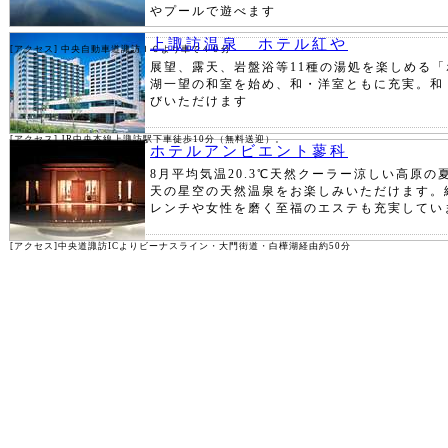
やプールで遊べます
上諏訪温泉 ホテル紅や
[アクセス] 中央自動車道諏訪ＩＣより車で４０分
展望、露天、岩盤浴等11種の湯処を楽しめる
湖一望の和室を始め、和・洋室ともに充実。和
びいただけます
[アクセス] JR中央本線上諏訪駅下車徒歩10分（無料送迎）。
ホテルアンビエント蓼科
8月平均気温20.3℃天然クーラー涼しい高原の
天の星空の天然温泉をお楽しみいただけます。
レンチや女性を磨く至福のエステも充実してい
[アクセス]中央道諏訪ICよりビーナスライン・大門街道・白樺湖経由約50分