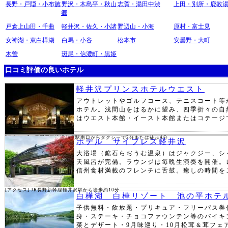
長野・戸隠・小布施
野沢・木島平・秋山
志賀・湯田中渋
上田・別所・鹿教
郷
戸倉上山田・千曲
軽井沢・佐久・小諸
野辺山・小海
原村・富士見
女神湖・東白樺湖
白馬・小谷
松本市
安曇野・大町
木曽
斑尾・信濃町・黒姫
口コミ評価の良いホテル
軽井沢プリンスホテルウエスト
アウトレットやゴルフコース、テニスコート等
ホテル。浅間山をはるかに望み、四季折々の自
はウエスト本館・イースト本館またはコテージ
[アクセス] 長野新幹線軽井沢駅南口からタクシーで2分または徒歩4分
ホテル サイプレス軽井沢
大浴場（鉱石らぢうむ温泉）はジャクジー、シ
天風呂が完備。ラウンジは毎晩生演奏を開催。
信州食材満載のフレンチに舌鼓。癒しの時間を
[アクセス] JR長野新幹線軽井沢駅から徒歩約10分
白樺湖 白樺リゾート 池の平ホテ
子供無料・飲放題・プリキュア・フリーパス券
身・ステーキ・チョコファウンテン等のバイキ
菜とデザート・9月味巡り・10月松茸＆茸フェ