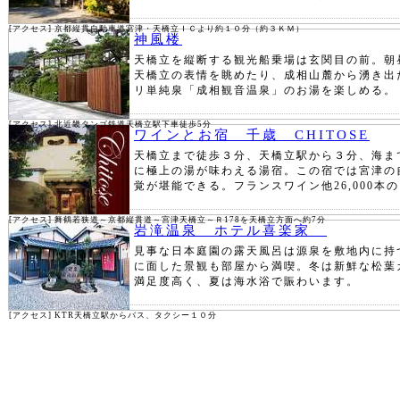
[アクセス] 京都縦貫自動車道宮津・天橋立ＩＣより約１０分（約３ＫＭ）
神風楼
天橋立を縦断する観光船乗場は玄関目の前。朝
天橋立の表情を眺めたり、成相山麓から湧き出
リ単純泉「成相観音温泉」のお湯を楽しめる。
[アクセス] 北近畿タンゴ鉄道天橋立駅下車徒歩5分
ワインとお宿 千歳 CHITOSE
天橋立まで徒歩３分、天橋立駅から３分、海ま
に極上の湯が味わえる湯宿。この宿では宮津の
覚が堪能できる。フランスワイン他26,000本
[アクセス] 舞鶴若狭道～京都縦貫道～宮津天橋立～Ｒ178を天橋立方面へ約7分
岩滝温泉 ホテル喜楽家
見事な日本庭園の露天風呂は源泉を敷地内に持
に面した景観も部屋から満喫。冬は新鮮な松葉
満足度高く、夏は海水浴で賑わいます。
[アクセス] KTR天橋立駅からバス、タクシー１０分