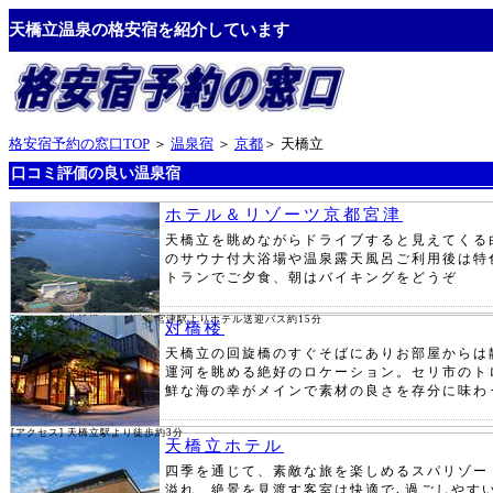
天橋立温泉の格安宿を紹介しています
格安宿予約の窓口TOP
＞
温泉宿
＞
京都
＞ 天橋立
口コミ評価の良い温泉宿
ホテル＆リゾーツ京都宮津
天橋立を眺めながらドライブすると見えてくる
のサウナ付大浴場や温泉露天風呂ご利用後は特
トランでご夕食、朝はバイキングをどうぞ
[アクセス] 北近畿タンゴ鉄道宮津駅よりホテル送迎バス約15分
対橋楼
天橋立の回旋橋のすぐそばにありお部屋からは
運河を眺める絶好のロケーション。セリ市のト
鮮な海の幸がメインで素材の良さを存分に味わ
[アクセス]
天橋立駅より徒歩約3分
天橋立ホテル
四季を通じて、素敵な旅を楽しめるスパリゾー
溢れ、絶景を見渡す客室は快適で､過ごしやす