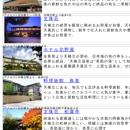
後の新鮮な魚介や山の幸など絶品の旬をご堪能
[アクセス] 北近畿タンゴ鉄道 天橋立駅より徒歩1分
文珠荘
天橋立の絶景を眼前に眺めるお部屋が自慢。天
天風呂にて満喫し､朝市で仕入れた新鮮魚介や
夕食はお部屋で。
[アクセス] 天橋立駅より徒歩５分
ホテル北野屋
全客室より天橋立が望め、日本海の旬の幸をふ
会席も絶品。’天橋立温泉は”美肌の湯”として
感あふれる庭園露天風呂で、上質な温泉を、ぜ
[アクセス] 天橋立駅より・徒歩5分
料理旅館 鳥喜
天橋立にある、地元でも定評ある料理旅館。冬
ゃぶ、松葉かにのフルコースに人気が集中。夏
という立地と新鮮な活魚料理にリピーターも多
[アクセス] 北近畿タンゴ鉄道宮津線天橋立駅下車徒歩２分
文珠荘 松露亭
緑溢れる庭園越しには穏やかな水面の阿蘇海が
天橋立の松林が美しい。喧騒とは無縁の別世界
し､美肌湯に浸かり、美景に心潤す